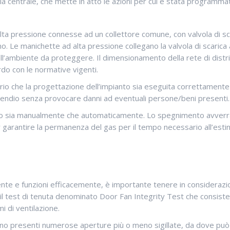
lla centrale, che mette in atto le azioni per cui è stata program
alta pressione connesse ad un collettore comune, con valvola di 
. Le manichette ad alta pressione collegano la valvola di scarica 
l’ambiente da proteggere. Il dimensionamento della rete di distri
rdo con le normative vigenti.
o che la progettazione dell’impianto sia eseguita correttamente a
cendio senza provocare danni ad eventuali persone/beni presenti.
o sia manualmente che automaticamente. Lo spegnimento avverrà t
arantire la permanenza del gas per il tempo necessario all’estinz
ente e funzioni efficacemente, è importante tenere in considerazi
test di tenuta denominato Door Fan Integrity Test che consiste n
i di ventilazione.
ono presenti numerose aperture più o meno sigillate, da dove può