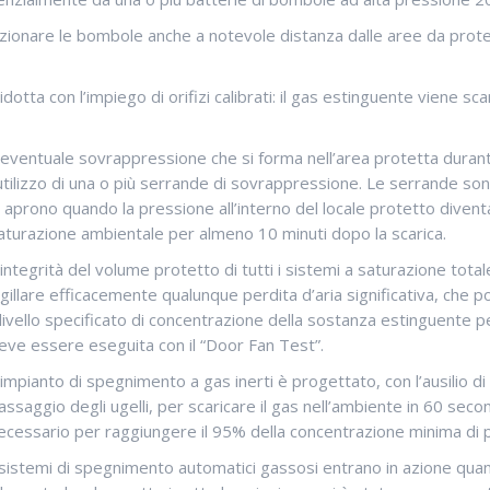
izionare le bombole anche a notevole distanza dalle aree da proteg
idotta con l’impiego di orifizi calibrati: il gas estinguente viene s
’eventuale sovrappressione che si forma nell’area protetta durant
’utilizzo di una o più serrande di sovrappressione. Le serrande so
i aprono quando la pressione all’interno del locale protetto divent
aturazione ambientale per almeno 10 minuti dopo la scarica.
’integrità del volume protetto di tutti i sistemi a saturazione tota
igillare efficacemente qualunque perdita d’aria significativa, che 
l livello specificato di concentrazione della sostanza estinguente p
eve essere eseguita con il “Door Fan Test”.
’impianto di spegnimento a gas inerti è progettato, con l’ausilio di 
assaggio degli ugelli, per scaricare il gas nell’ambiente in 60 seco
ecessario per raggiungere il 95% della concentrazione minima di 
 sistemi di spegnimento automatici gassosi entrano in azione quand