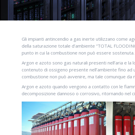
Gli impianti antincendio a gas inerte utilizzano come a
della saturazione totale d’ambiente “TOTAL FLOODING”: 
punto in cui la combustione non può essere sostenuta.
Argon e azoto sono gas naturali presenti nell’aria e la
contenuto di ossigeno presente nell’ambiente fino ad un
combustione non può avvenire, ma tale comunque da non
Argon e azoto quando vengono a contatto con le fiamm
decomposizione dannoso o corrosivo, ritornando nel ci