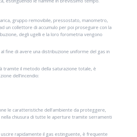
mata, estinguendo le fiamme in brevissimo tempo.
scarica, gruppo removibile, pressostato, manometro,
ad un collettore di accumulo per poi proseguire con la
buzione, degli ugelli e la loro forometria vengono
l fine di avere una distribuzione uniforme del gas in
ramite il metodo della saturazione totale, è
ione dell’incendio:
one le caratteristiche dell’ambiente da proteggere,
ella chiusura di tutte le aperture tramite serramenti
 uscire rapidamente il gas estinguente, è frequente