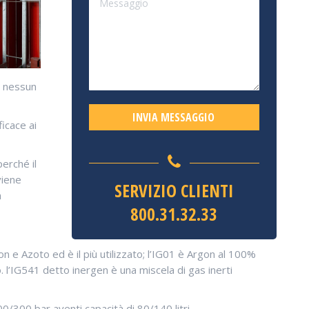
n nessun
icace ai
perché il
viene
SERVIZIO CLIENTI
a
800.31.32.33
 e Azoto ed è il più utilizzato; l’IG01 è Argon al 100%
. l’IG541 detto inergen è una miscela di gas inerti
0/300 bar aventi capacità di 80/140 litri.