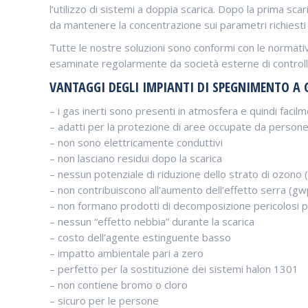
l’utilizzo di sistemi a doppia scarica. Dopo la prima s
da mantenere la concentrazione sui parametri richiesti
Tutte le nostre soluzioni sono conformi con le normativ
esaminate regolarmente da società esterne di controllo di
VANTAGGI DEGLI IMPIANTI DI SPEGNIMENTO A 
– i gas inerti sono presenti in atmosfera e quindi facil
– adatti per la protezione di aree occupate da person
– non sono elettricamente conduttivi
– non lasciano residui dopo la scarica
– nessun potenziale di riduzione dello strato di ozono 
– non contribuiscono all’aumento dell’effetto serra (g
– non formano prodotti di decomposizione pericolosi pe
– nessun “effetto nebbia” durante la scarica
– costo dell’agente estinguente basso
– impatto ambientale pari a zero
– perfetto per la sostituzione dei sistemi halon 1301
– non contiene bromo o cloro
– sicuro per le persone