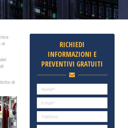
cnica
RICHIEDI
 al
INFORMAZIONI E
 del
PREVENTIVI GRATUITI
di
dotto di