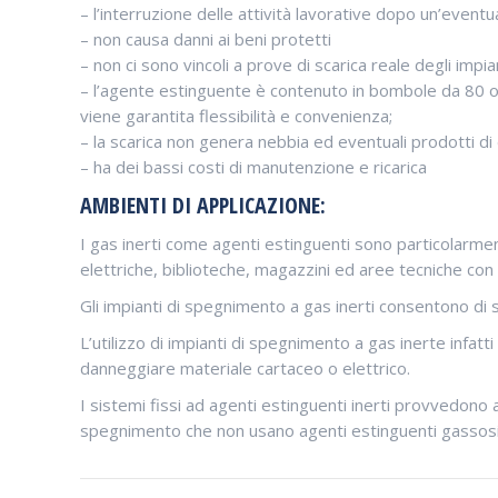
– l’interruzione delle attività lavorative dopo un’eventu
– non causa danni ai beni protetti
– non ci sono vincoli a prove di scarica reale degli impia
– l’agente estinguente è contenuto in bombole da 80 o
viene garantita flessibilità e convenienza;
– la scarica non genera nebbia ed eventuali prodotti di
– ha dei bassi costi di manutenzione e ricarica
AMBIENTI DI APPLICAZIONE:
I gas inerti come agenti estinguenti sono particolarmente
elettriche, biblioteche, magazzini ed aree tecniche con
Gli impianti di spegnimento a gas inerti consentono di 
L’utilizzo di impianti di spegnimento a gas inerte infat
danneggiare materiale cartaceo o elettrico.
I sistemi fissi ad agenti estinguenti inerti provvedono a
spegnimento che non usano agenti estinguenti gassosi;