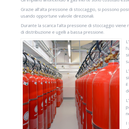
Grazie all’alta pressione di stoccaggio, si possono pos
usando opportune valvole direzionali.
Durante la scarica l’alta pressione di stoccaggio viene r
di distribuzione e ugelli a bassa pressione.
L
l
s
s
L
s
i
d
L
p
n
I