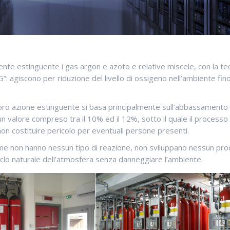
gente estinguente i gas argon e azoto e relative miscele, con la te
agiscono per riduzione del livello di ossigeno nell’ambiente fino
 loro azione estinguente si basa principalmente sull’abbassamento
 valore compreso tra il 10% ed il 12%, sotto il quale il processo 
 costituire pericolo per eventuali persone presenti.
e non hanno nessun tipo di reazione, non sviluppano nessun pro
clo naturale dell’atmosfera senza danneggiare l’ambiente.