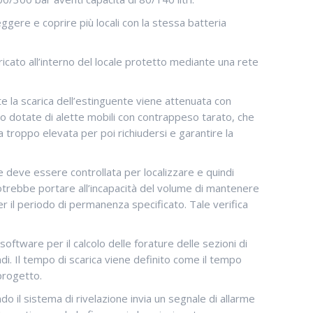
gere e coprire più locali con la stessa batteria
caricato all’interno del locale protetto mediante una rete
e la scarica dell’estinguente viene attenuata con
no dotate di alette mobili con contrappeso tarato, che
a troppo elevata per poi richiudersi e garantire la
le deve essere controllata per localizzare e quindi
potrebbe portare all’incapacità del volume di mantenere
er il periodo di permanenza specificato. Tale verifica
software per il calcolo delle forature delle sezioni di
ndi. Il tempo di scarica viene definito come il tempo
progetto.
o il sistema di rivelazione invia un segnale di allarme