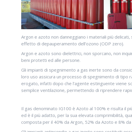
Argon e azoto non danneggiano i materiali più delicati, 
effetto di depauperamento dell’ozono (ODP zero).
Argon e azoto sono dielettrici, non sporcano, non inqu
beni protetti ed alle persone.
Gli impianti di spegnimento a gas inerte sono da consider
loro uso assicura un processo di spegnimento di tipo rapi
erogato, infatti dopo che l’agente estinguente viene s
semplice ventilazione, permettendo di riprendere rapi
Il gas denominato IG100 è Azoto al 100% e risulta il pi
ed è il più adatto, per la sua elevata comprimibilità, q
composta per il 40% da Argon, 52% da Azoto e 8% da
Gli impianti antincendio a gas inerte sono costituiti e