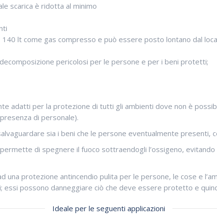
ale scarica è ridotta al minimo
nti
 140 lt come gas compresso e può essere posto lontano dal locale
 decomposizione pericolosi per le persone e per i beni protetti;
 adatti per la protezione di tutti gli ambienti dove non è possibile
 presenza di personale).
salvaguardare sia i beni che le persone eventualmente presenti, co
ti permette di spegnere il fuoco sottraendogli l’ossigeno, evitando
d una protezione antincendio pulita per le persone, le cose e l’ambi
 essi possono danneggiare ciò che deve essere protetto e quindi s
Ideale per le seguenti applicazioni