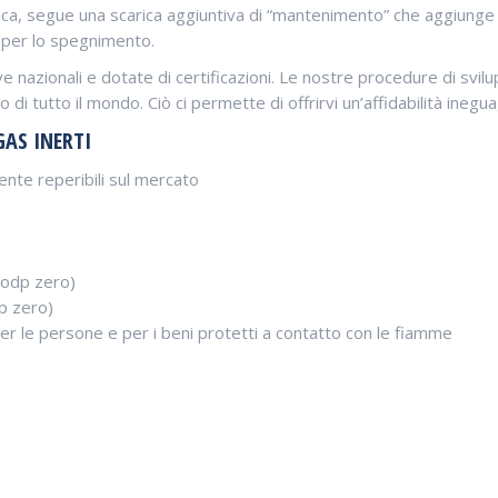
carica, segue una scarica aggiuntiva di “mantenimento” che aggiung
 per lo spegnimento.
e nazionali e dotate di certificazioni. Le nostre procedure di svil
 tutto il mondo. Ciò ci permette di offrirvi un’affidabilità ineguag
GAS INERTI
mente reperibili sul mercato
e
(odp zero)
wp zero)
r le persone e per i beni protetti a contatto con le fiamme