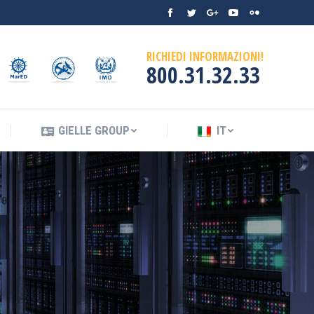
Facebook
Twitter
Google+
YouTube
Flickr
ENDIO
GIELLE GROUP
IT
RICHIEDI INFORMAZIONI!
800.31.32.33
GIELLE GROUP
IT