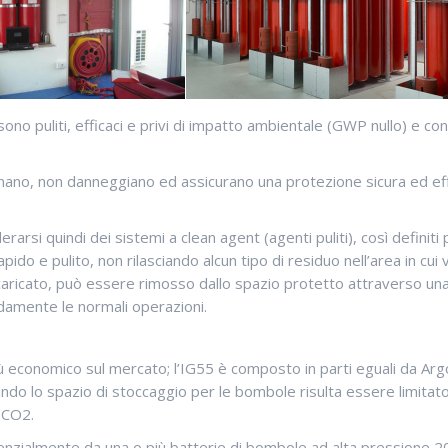
sono puliti, efficaci e privi di impatto ambientale (GWP nullo) e co
inano, non danneggiano ed assicurano una protezione sicura ed eff
arsi quindi dei sistemi a clean agent (agenti puliti), così definiti 
do e pulito, non rilasciando alcun tipo di residuo nell’area in cui 
caricato, può essere rimosso dallo spazio protetto attraverso un
damente le normali operazioni.
ù economico sul mercato; l’IG55 è composto in parti eguali da Argon
uando lo spazio di stoccaggio per le bombole risulta essere limitato
 CO2.
ssenzialmente da una o più batterie di bombole ad alta pressione 20