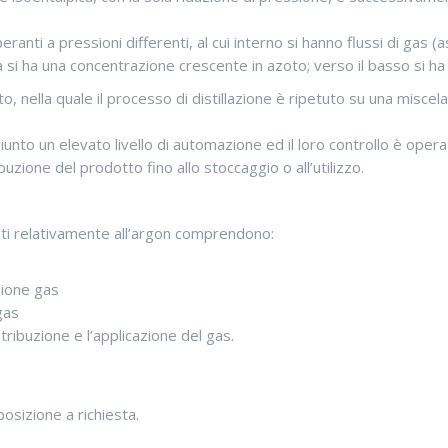
nti a pressioni differenti, al cui interno si hanno flussi di gas (a
nna si ha una concentrazione crescente in azoto; verso il basso si 
o, nella quale il processo di distillazione è ripetuto su una misc
giunto un elevato livello di automazione ed il loro controllo è oper
ibuzione del prodotto fino allo stoccaggio o all’utilizzo.
lienti relativamente all’argon comprendono:
zione gas
gas
stribuzione e l’applicazione del gas.
posizione a richiesta.