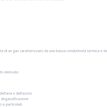
atta di un gas caratterizzato da una bassa conduttività termica e d
ito elencate.
ell’aria o dell’azoto
la degassificazione
o e particolati.