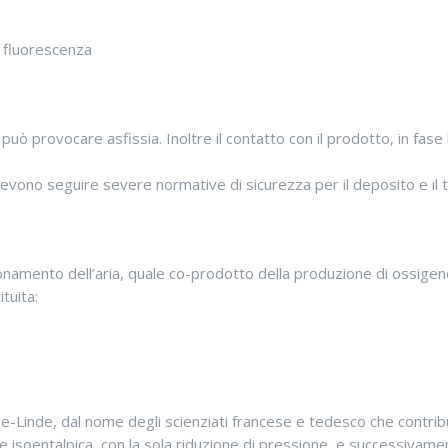
e fluorescenza
può provocare asfissia. Inoltre il contatto con il prodotto, in fas
nti devono seguire severe normative di sicurezza per il deposito e i
onamento dell’aria, quale co-prodotto della produzione di ossige
tuita:
ude-Linde, dal nome degli scienziati francese e tedesco che contrib
ne isoentalpica, con la sola riduzione di pressione, e successivame