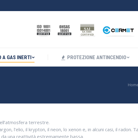
I ANTINCENDIO A GAS INERTI
PROTEZIONE ANTINC
 A GAS INERTI
PROTEZIONE ANTINCENDIO
You are here:
Hom
ell’atmosfera terrestre.
n, l’elio, il krypton, il neon, lo xenon e, in alcuni casi, il radon. Ta
 e da una reattività estremamente bassa.