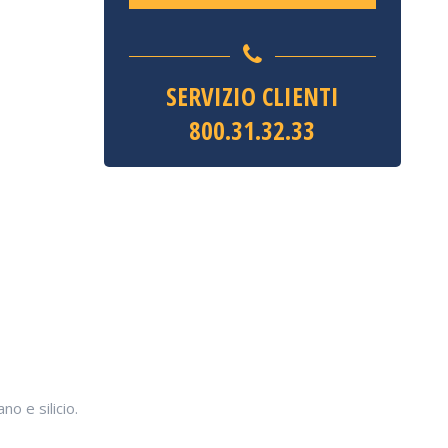
SERVIZIO CLIENTI
800.31.32.33
o e silicio.