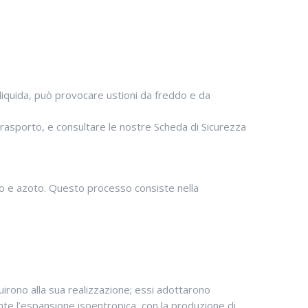
e liquida, può provocare ustioni da freddo e da
l trasporto, e consultare le nostre Scheda di Sicurezza
no e azoto. Questo processo consiste nella
uirono alla sua realizzazione; essi adottarono
nte l’espansione isoentropica, con la produzione di