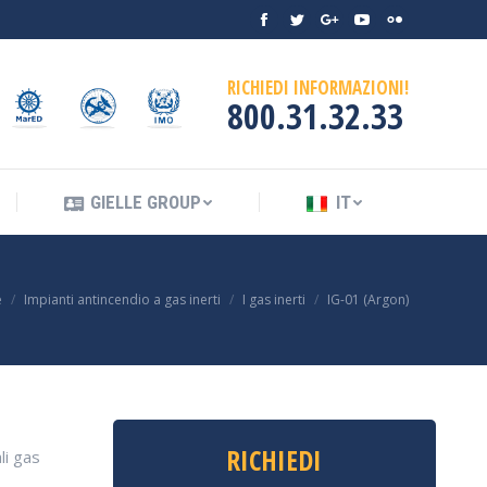
Facebook
Twitter
Google+
YouTube
Flickr
ENDIO
GIELLE GROUP
IT
RICHIEDI INFORMAZIONI!
800.31.32.33
GIELLE GROUP
IT
e
Impianti antincendio a gas inerti
I gas inerti
IG-01 (Argon)
RICHIEDI
li gas