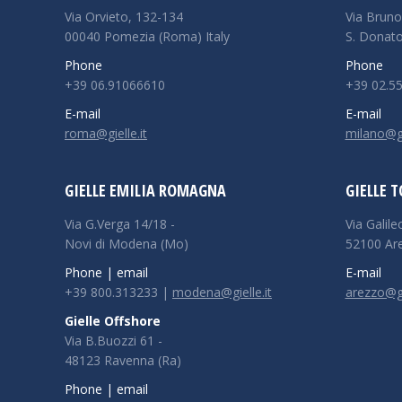
Via Orvieto, 132-134
Via Bruno
00040 Pomezia (Roma) Italy
S. Donato
Phone
Phone
+39 06.91066610
+39 02.5
E-mail
E-mail
roma@gielle.it
milano@gie
GIELLE EMILIA ROMAGNA
GIELLE 
Via G.Verga 14/18 -
Via Galile
Novi di Modena (Mo)
52100 Ar
Phone | email
E-mail
+39 800.313233 |
modena@gielle.it
arezzo@gie
Gielle Offshore
Via B.Buozzi 61 -
48123 Ravenna (Ra)
Phone | email