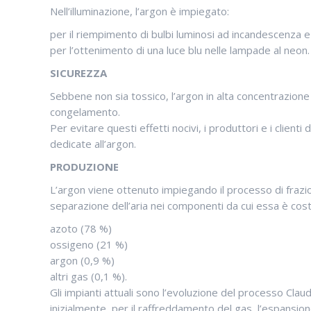
Nell’illuminazione, l’argon è impiegato:
per il riempimento di bulbi luminosi ad incandescenza 
per l’ottenimento di una luce blu nelle lampade al neon.
SICUREZZA
Sebbene non sia tossico, l’argon in alta concentrazione 
congelamento.
Per evitare questi effetti nocivi, i produttori e i clie
dedicate all’argon.
PRODUZIONE
L’argon viene ottenuto impiegando il processo di frazi
separazione dell’aria nei componenti da cui essa è costi
azoto (78 %)
ossigeno (21 %)
argon (0,9 %)
altri gas (0,1 %).
Gli impianti attuali sono l’evoluzione del processo Cla
inizialmente, per il raffreddamento del gas, l’espansio