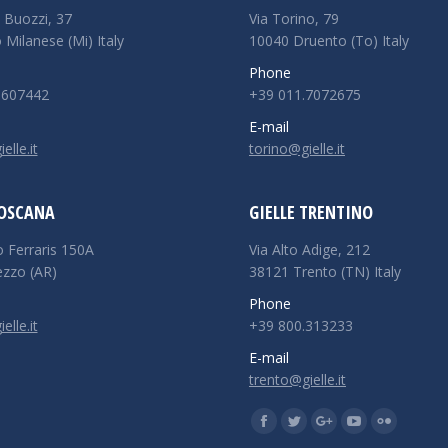
 Buozzi, 37
Via Torino, 79
 Milanese (Mi) Italy
10040 Druento (To) Italy
Phone
5607442
+39 011.7072675
E-mail
lle.it
torino@gielle.it
TOSCANA
GIELLE TRENTINO
o Ferraris 150A
Via Alto Adige, 212
ezzo (AR)
38121 Trento (TN) Italy
Phone
lle.it
+39 800.313233
E-mail
trento@gielle.it
Find us on:
Facebook
Twitter
Google+
YouTube
Flickr