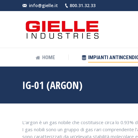
info@gielle.it
800.31.32.33
HOME
IMPIANT
HOME
IMPIANTI ANTINCENDIO
IG-01 (ARGON)
L’argon è un gas nobile che costituisce circa lo 0.93% d
I gas nobili sono un gruppo di gas rari comprendente l’argo
sono caratterizzati da un’elevata stabilità molecolare