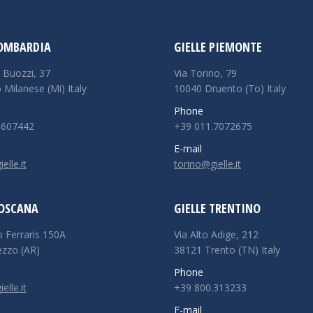
LOMBARDIA
GIELLE PIEMONTE
 Buozzi, 37
Via Torino, 79
 Milanese (Mi) Italy
10040 Druento (To) Italy
Phone
5607442
+39 011.7072675
E-mail
lle.it
torino@gielle.it
TOSCANA
GIELLE TRENTINO
o Ferraris 150A
Via Alto Adige, 212
ezzo (AR)
38121 Trento (TN) Italy
Phone
lle.it
+39 800.313233
E-mail