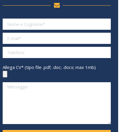
Allega CV* (tipo file .pdf; .doc; .docx; max 1mb)