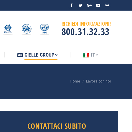
Facebook
Twitter
Google+
YouTube
Flickr
ENDIO
GIELLE GROUP
IT
RICHIEDI INFORMAZIONI!
800.31.32.33
GIELLE GROUP
IT
e:
Home
Lavora con noi
CONTATTACI SUBITO