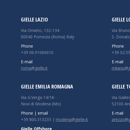
GIELLE LAZIO
GIELLE 
Via Orvieto, 132-134
Via Bruno
00040 Pomezia (Roma) Italy
S. Donato
Phone
Phone
+39 06.91066610
+39 02.5
E-mail
E-mail
roma@gielle.it
milano@gie
GIELLE EMILIA ROMAGNA
GIELLE 
Via G.Verga 14/18 -
Via Galile
Novi di Modena (Mo)
52100 Ar
Phone | email
E-mail
+39 800.313233 |
modena@gielle.it
arezzo@gie
Gielle Offshore