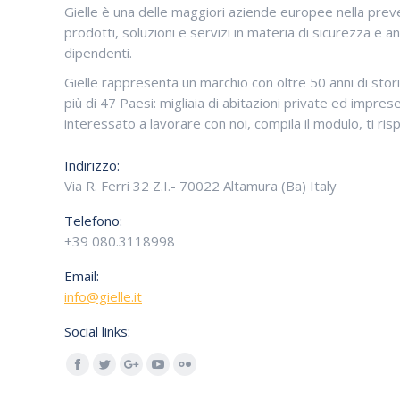
Gielle è una delle maggiori aziende europee nella prev
prodotti, soluzioni e servizi in materia di sicurezza e a
dipendenti.
Gielle rappresenta un marchio con oltre 50 anni di stor
più di 47 Paesi: migliaia di abitazioni private ed impres
interessato a lavorare con noi, compila il modulo, ti ri
Indirizzo:
Via R. Ferri 32 Z.I.- 70022 Altamura (Ba) Italy
Telefono:
+39 080.3118998
Email:
info@gielle.it
Social links:
Facebook
Twitter
Google+
YouTube
Flickr