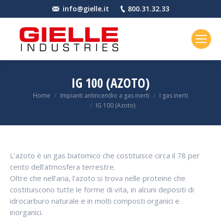
info@gielle.it
800.31.32.33
IG 100 (AZOTO)
You are here:
Home
Impianti antincendio a gas inerti
I gas inerti
IG 100 (Azoto)
L’azoto è un gas biatomico che costituisce circa il 78 per
cento dell’atmosfera terrestre.
Oltre che nell’aria, l’azoto si trova nelle proteine che
costituiscono tutte le forme di vita, in alcuni depositi di
idrocarburo naturale e in molti composti organici e
inorganici.