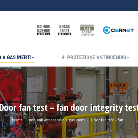
I ANTINCENDIO A GAS INERTI
PROTEZIONE ANTINC
 A GAS INERTI
PROTEZIONE ANTINCENDIO
Door fan test – fan door integrity tes
Home
Impianti antincendio a gas inerti
Door fan test – fan…