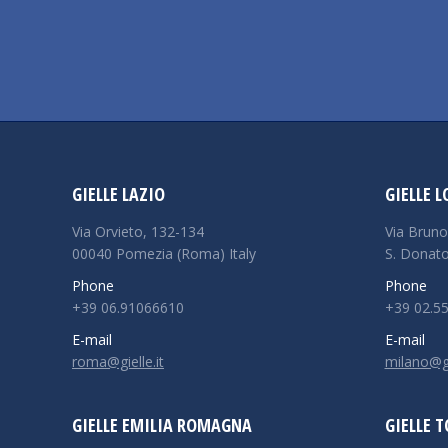
GIELLE LAZIO
GIELLE 
Via Orvieto, 132-134
Via Bruno
00040 Pomezia (Roma) Italy
S. Donato
Phone
Phone
+39 06.91066610
+39 02.5
E-mail
E-mail
roma@gielle.it
milano@gie
GIELLE EMILIA ROMAGNA
GIELLE 