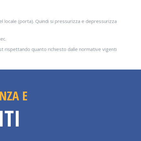
el locale (porta). Quindi si pressurizza e depressurizza
ec.
st rispettando quanto richiesto dalle normative vigenti
NZA E
ITI