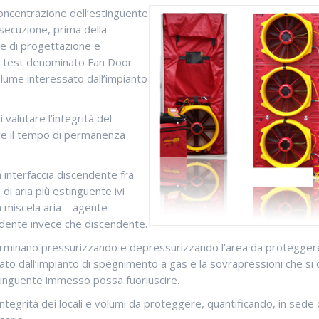
oncentrazione dell’estinguente
secuzione, prima della
se di progettazione e
el test denominato Fan Door
olume interessato dall’impianto
i valutare l’integrità del
e il tempo di permanenza
a interfaccia discendente fra
di aria più estinguente ivi
a miscela aria – agente
endente invece che discendente.
eterminano pressurizzando e depressurizzando l’area da proteggere,
ato dall’impianto di spegnimento a gas e la sovrapressioni che si 
estinguente immesso possa fuoriuscire.
tegrità dei locali e volumi da proteggere, quantificando, in sede 