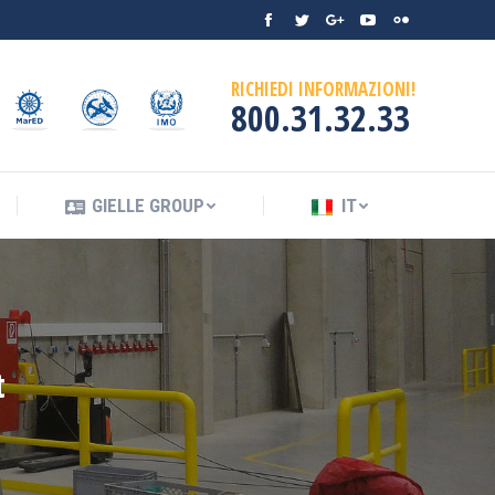
Facebook
Twitter
Google+
YouTube
Flickr
ENDIO
GIELLE GROUP
IT
RICHIEDI INFORMAZIONI!
800.31.32.33
GIELLE GROUP
IT
t