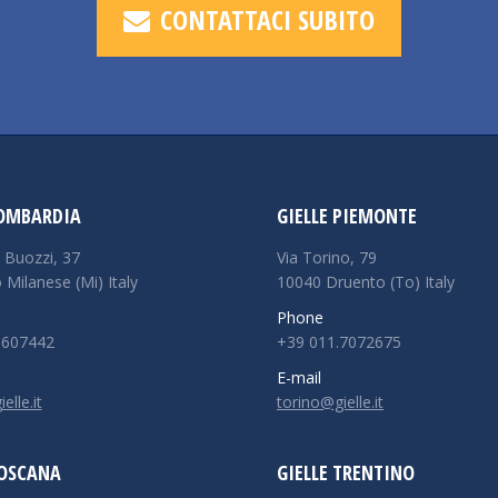
CONTATTACI SUBITO
LOMBARDIA
GIELLE PIEMONTE
 Buozzi, 37
Via Torino, 79
 Milanese (Mi) Italy
10040 Druento (To) Italy
Phone
5607442
+39 011.7072675
E-mail
lle.it
torino@gielle.it
TOSCANA
GIELLE TRENTINO