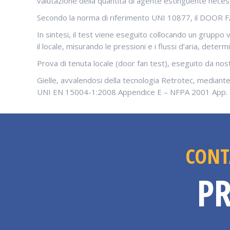
valutazione della quantità di agente estinguente neces
Secondo la norma di riferimento UNI 10877, il DOOR F
In sintesi, il test viene eseguito collocando un gruppo 
il locale, misurando le pressioni e i flussi d’aria, deter
Prova di tenuta locale (door fan test), eseguito da nos
Gielle, avvalendosi della tecnologia Retrotec, mediante
UNI EN 15004-1:2008 Appendice E – NFPA 2001 App. 
CONT
PR