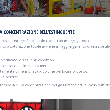
LA CONCENTRAZIONE DELL’ESTINGUENTE
ova di integrità del locale (Door Fan Integrity Test).
anto a saturazione totale avviene al raggiungimento di una specifi
erificate le seguenti condizioni:
ritenzione di almeno 10 min;
ttamente dimensionata al volume del locale protetto;
lle perdite.
 tempo in cui la concentrazione del gas rimane ad un livello suffici